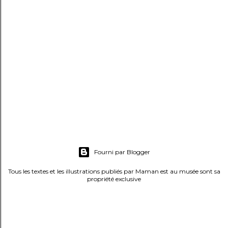
t
r
e
r
u
n
c
o
m
m
e
Fourni par Blogger
n
t
Tous les textes et les illustrations publiés par Maman est au musée sont sa
propriété exclusive
a
i
r
e