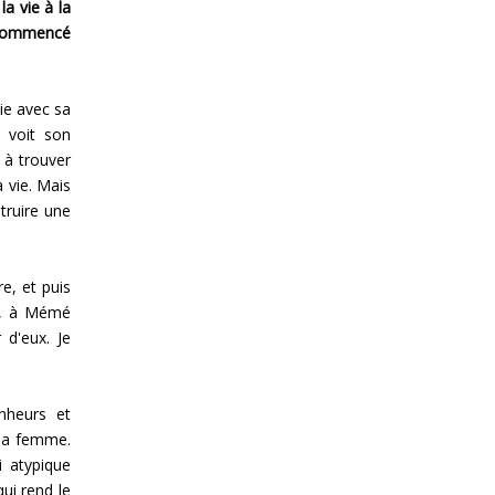
la vie à la
r commencé
ie avec sa
, voit son
 à trouver
 vie. Mais
truire une
e, et puis
an, à Mémé
 d'eux. Je
onheurs et
 la femme.
i atypique
ui rend le