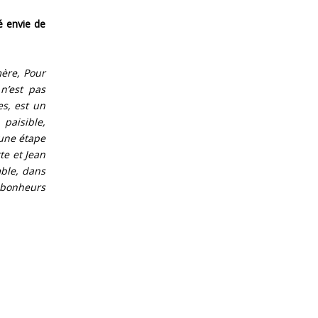
é envie de
mère, Pour
n’est pas
s, est un
paisible,
 une étape
tte et Jean
mble, dans
 bonheurs