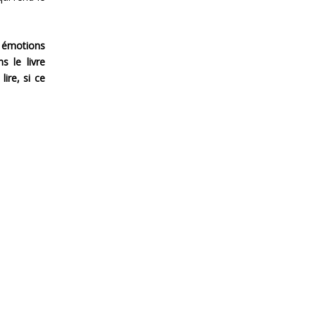
x émotions
s le livre
ire, si ce