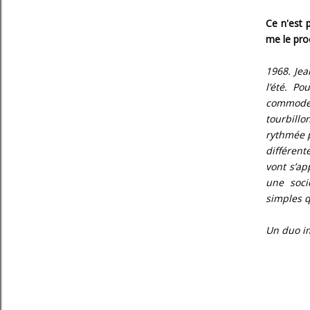
Ce n'est 
me le pro
1968. Jea
l’été. P
commode,
tourbill
rythmée p
différente
vont s’ap
une soci
simples qu
Un duo i