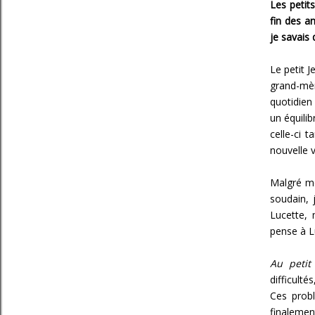
Les petits
fin des a
je savais 
Le petit J
grand-mèr
quotidien
un équili
celle-ci t
nouvelle 
Malgré mo
soudain, 
Lucette, 
pense à Lu
Au petit
difficult
Ces probl
finalemen