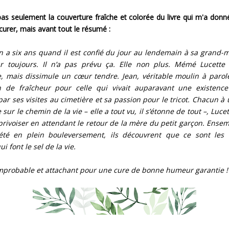
pas seulement la couverture fraîche et colorée du livre qui m'a donn
curer, mais avant tout le résumé :
n a six ans quand il est confié du jour au lendemain à sa grand-
our toujours. Il n’a pas prévu ça. Elle non plus. Mémé Lucette 
 mais dissimule un cœur tendre. Jean, véritable moulin à parole
on de fraîcheur pour celle qui vivait auparavant une existence 
ar ses visites au cimetière et sa passion pour le tricot. Chacun à
 sur le chemin de la vie – elle a tout vu, il s’étonne de tout –, Luce
privoiser en attendant le retour de la mère du petit garçon. Ense
été en plein bouleversement, ils découvrent que ce sont les
i font le sel de la vie.
mprobable et attachant pour une cure de bonne humeur garantie !