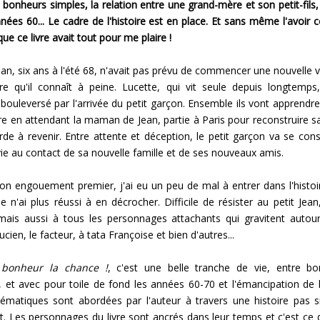
 bonheurs simples, la relation entre une grand-mère et son petit-fils, 
nnées 60... Le cadre de l'histoire est en place. Et sans même l'avoi
que ce livre avait tout pour me plaire !
ean, six ans à l'été 68, n'avait pas prévu de commencer une nouvelle v
e qu'il connaît à peine. Lucette, qui vit seule depuis longtemps
 bouleversé par l'arrivée du petit garçon. Ensemble ils vont apprendre
bre en attendant la maman de Jean, partie à Paris pour reconstruire sa
arde à revenir. Entre attente et déception, le petit garçon va se cons
vie au contact de sa nouvelle famille et de ses nouveaux amis.
n engouement premier, j'ai eu un peu de mal à entrer dans l'histoir
je n'ai plus réussi à en décrocher. Difficile de résister au petit Je
mais aussi à tous les personnages attachants qui gravitent autour
cien, le facteur, à tata Françoise et bien d'autres...
 bonheur la chance !
, c'est une belle tranche de vie, entre b
és, et avec pour toile de fond les années 60-70 et l'émancipation de
ématiques sont abordées par l'auteur à travers une histoire pas s
t. Les personnages du livre sont ancrés dans leur temps et c'est ce q