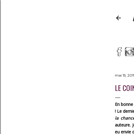
mai 15, 201
LE COI
En bonne l
! Le derni
la chanc
auteure. 
eu envie 