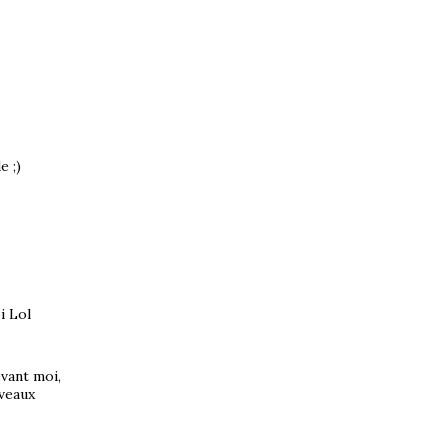
e ;)
oi Lol
evant moi,
uveaux