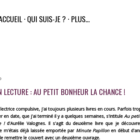
Accéder au contenu principal
ACCUEIL
QUI SUIS-JE ?
PLUS…
9
N LECTURE : AU PETIT BONHEUR LA CHANCE !
ectrice compulsive, j'ai toujours plusieurs livres en cours. Parfois trop
er en date, que j'ai terminé il y a quelques semaines, s'intitule
Au peti
e !
d'Aurélie Valognes. Il s'agit du deuxième livre que je découvr
Je m'étais déjà laissée emportée par
Minute Papillon
en début d'ann
de remettre le couvert avec un deuxième ouvrage.