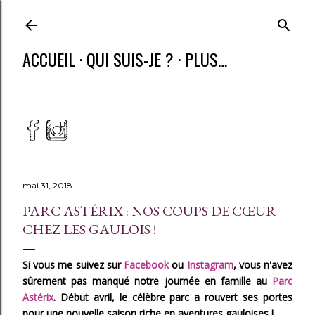
ACCUEIL
QUI SUIS-JE ?
PLUS…
mai 31, 2018
PARC ASTÉRIX : NOS COUPS DE CŒUR
CHEZ LES GAULOIS !
Si vous me suivez sur
Facebook
ou
Instagram
, vous n'avez
sûrement pas manqué notre journée en famille au
Parc
Astérix
. Début avril, le célèbre parc a rouvert ses portes
pour une nouvelle saison riche en aventures gauloises !