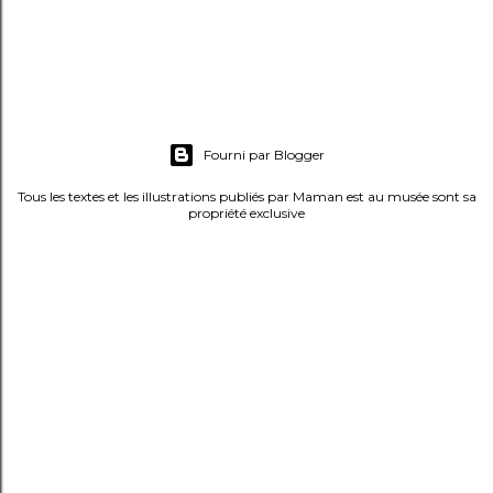
c
o
m
m
e
Fourni par Blogger
n
t
Tous les textes et les illustrations publiés par Maman est au musée sont sa
propriété exclusive
a
i
r
e