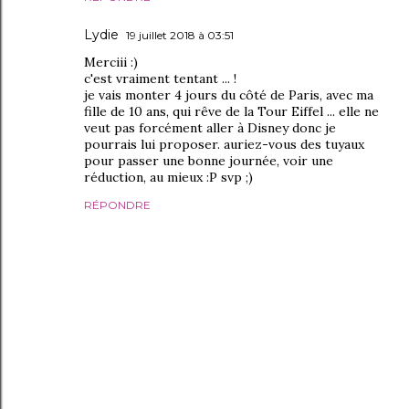
Lydie
19 juillet 2018 à 03:51
Merciii :)
c'est vraiment tentant ... !
je vais monter 4 jours du côté de Paris, avec ma
fille de 10 ans, qui rêve de la Tour Eiffel ... elle ne
veut pas forcément aller à Disney donc je
pourrais lui proposer. auriez-vous des tuyaux
pour passer une bonne journée, voir une
réduction, au mieux :P svp ;)
RÉPONDRE