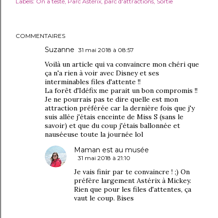
Labels:
On a testé
Parc Astérix
parc d'attractions
Sortie
COMMENTAIRES
Suzanne
31 mai 2018 à 08:57
Voilà un article qui va convaincre mon chéri que
ça n'a rien à voir avec Disney et ses
interminables files d'attente !!
La forêt d'Idéfix me parait un bon compromis !!
Je ne pourrais pas te dire quelle est mon
attraction préférée car la dernière fois que j'y
suis allée j'étais enceinte de Miss S (sans le
savoir) et que du coup j'étais ballonnée et
nauséeuse toute la journée lol
Maman est au musée
31 mai 2018 à 21:10
Je vais finir par te convaincre ! ;) On
préfère largement Astérix à Mickey.
Rien que pour les files d'attentes, ça
vaut le coup. Bises