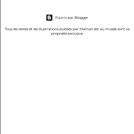
m
e
Fourni par Blogger
n
t
Tous les textes et les illustrations publiés par Maman est au musée sont sa
propriété exclusive
a
i
r
e