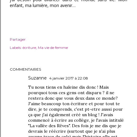
enfant, ma lumière, mon avenir…
Partager
Labels:
écriture
Ma vie de femme
COMMENTAIRES
Suzanne
4 janvier 2017 à 22:08
Tu nous tiens en haleine dis donc ! Mais
pourquoi tous ces gens ont disparu ? il ne
restera donc que vous deux dans ce monde?
J'aime beaucoup ton écriture et pour tout te
dire, je te comprends, c'est pt-etre aussi pour
ça que j'ai également créé un blog ! J'avais
commencé à écrire au collège, je l'avais intitulé
"La vallée des Rêves". Des fois je me dis que je
devrais le réécrire (surtout que je n'ai plus
aucune trace de cela) mais l'histoire elle est