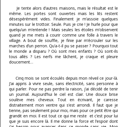
Je tente alors d’autres maisons, mais le résultat est le
même. Les portes sont ouvertes mais les lits restent
désespérément vides. Finalement je m’assoie quelques
minutes sur le trottoir. Seule. Puis je crie ! Je hurle pour que
quelqu’un m’entende ! Mais seules les étoiles m’observent
quand je me mets à courir comme une folle à travers le
village. A bout de souffle, je finie par m’écrouler sur les
marches d’un perron. Qu’a-t-il pu se passer ? Pourquoi tout
le monde a disparu ? Où sont mes enfants ? Où sont-ils
tous allés ? Les nerfs me lâchent, je craque et pleure
doucement…
Cinq mois se sont écoulés depuis mon réveil ce jour-là.
J’ai appris à vivre seule, sans électricité, sans personne à
qui parler. Pour ne pas perdre la raison, j’ai décidé de tenir
un journal. Aujourd’hui le ciel est clair. Une douce brise
soulève mes cheveux. Tout en écrivant, je caresse
distraitement mon ventre qui s’est arrondi. Il faut que je
tienne, pas seulement pour moi, mais pour ce petit être qui
grandit en moi. Il est tout ce qui me reste et c’est pour lui
que je suis encore là. Il me donne la force et l’espoir dont
j’ai besoin pour avancer dans ce monde sans vie. Mon