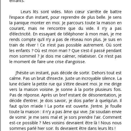
enfants.
Leurs lits sont vides. Mon cœur s’arrête de battre
l’espace d’un instant, pour reprendre de plus belle. Je sens
la panique monter en moi. Je parcours toute la maison en
courant, mais ne rencontre que du vide. Il n’y a pas
d’électricité. En essayant de téléphoner à mon mari, je me
rends compte qu’il n’y a pas de réseau non plus. Je suis en
train de rêver ! Ce n’est pas possible autrement. Où sont
les enfants ? Où est mon mari ? Que s’est-il passé pendant
mon sommeil ? Je dois me calmer, relativiser. Ce n’est pas
le moment de faire une crise d’angoisse.
J’hésite un instant, puis décide de sortir. Dehors tout est
calme. Pas un bruit d’insecte. Juste un incroyable silence. La
lune éclaire la petite rue qui s’étire devant moi. Je me dirige
vers la maison voisine. Je sonne à la porte plusieurs fois.
Pas de réponse. Après un bref instant de désorientation, je
décide d’entrer. Je dois savoir, je dois parler à quelqu’un. Il
faut qu’on m’aide ! La porte est ouverte. J’entre. Je fouille
toute la maison : il n'y a pas âme qui vive. J’ai soudain envie
de vomir. Je me sens mal et je sors prendre l'air. Comment
est-ce possible ? Mes voisins devraient être là ! Nous nous
sommes parlé hier soir. Ils devraient être dans leurs lits !