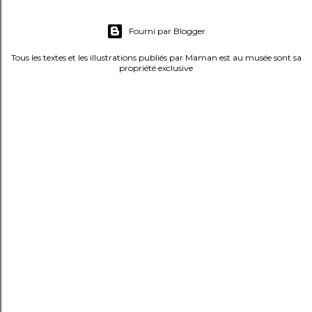
m
e
Fourni par Blogger
n
t
Tous les textes et les illustrations publiés par Maman est au musée sont sa
propriété exclusive
a
i
r
e