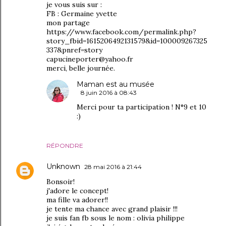
je vous suis sur :
FB : Germaine yvette
mon partage
https://www.facebook.com/permalink.php?
story_fbid=1615206492131579&id=100009267325
337&pnref=story
capucineporter@yahoo.fr
merci, belle journée.
Maman est au musée
8 juin 2016 à 08:43
Merci pour ta participation ! N°9 et 10
:)
RÉPONDRE
Unknown
28 mai 2016 à 21:44
Bonsoir!
j'adore le concept!
ma fille va adorer!!
je tente ma chance avec grand plaisir !!!
je suis fan fb sous le nom : olivia philippe