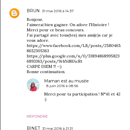
BRUN
31 mai 2016 à 14:37
Bonjour,
J’aimerai bien gagner. On adore l'Histoire !
Merci pour ce beau concours.
J’ai partagé avec tous(tes) mes ami(e)s car je
vous adore.
https://www.facebook.com/LB/posts/2580465
8652305363
https://plus.google.com/u/0/33894868995823
6893363/posts/9rkYd8fAcRt
CARPE DIEM !!! -:)
Bonne continuation.
Maman est au musée
8 juin 2016 à 08:56
Merci pour ta participation ! N°41 et 42
:)
RÉPONDRE
BINET
31 mai 2016 à 21:31