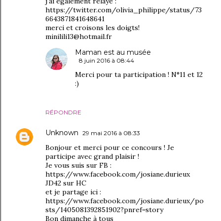
j'ai également relayé :
https://twitter.com/olivia_philippe/status/73
6643871841648641
merci et croisons les doigts!
minilili13@hotmail.fr
Maman est au musée
8 juin 2016 à 08:44
Merci pour ta participation ! N°11 et 12
:)
RÉPONDRE
Unknown
29 mai 2016 à 08:33
Bonjour et merci pour ce concours ! Je
participe avec grand plaisir !
Je vous suis sur FB :
https://www.facebook.com/josiane.durieux
JD42 sur HC
et je partage ici :
https://www.facebook.com/josiane.durieux/po
sts/1405081392851902?pnref=story
Bon dimanche à tous