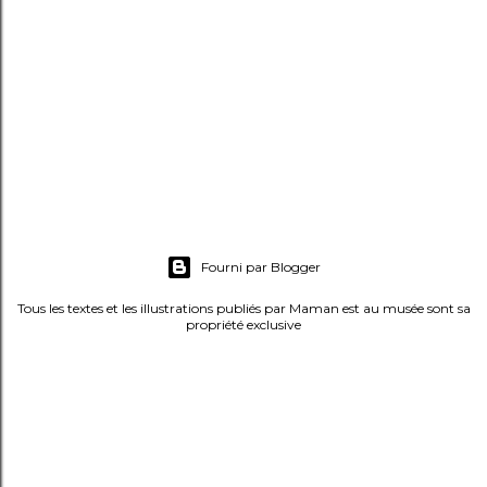
e
r
u
n
c
o
m
m
e
Fourni par Blogger
n
t
Tous les textes et les illustrations publiés par Maman est au musée sont sa
propriété exclusive
a
i
r
e