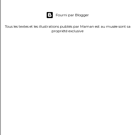
m
e
Fourni par Blogger
n
t
Tous les textes et les illustrations publiés par Maman est au musée sont sa
propriété exclusive
a
i
r
e