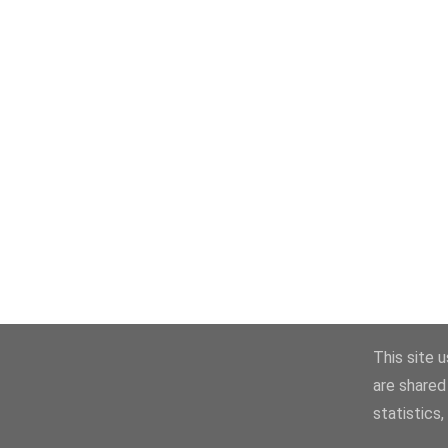
This site 
are shared
statistics