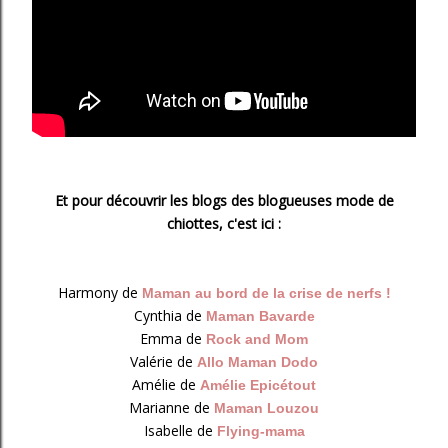
Et pour découvrir les blogs des blogueuses mode de
chiottes, c'est ici :
Harmony de
Maman au bord de la crise de nerfs !
Cynthia de
Maman Bavarde
Emma de
Rock and Mom
Valérie de
Allo Maman Dodo
Amélie de
Amélie Epicétout
Marianne de
Maman Louzou
Isabelle de
Flying-mama