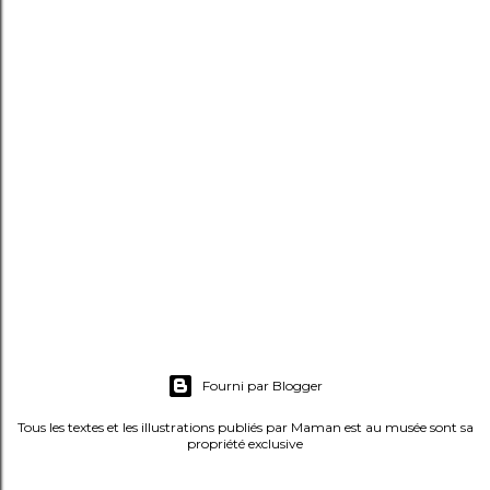
i
s
t
r
e
r
u
n
c
o
m
m
e
Fourni par Blogger
n
t
Tous les textes et les illustrations publiés par Maman est au musée sont sa
propriété exclusive
a
i