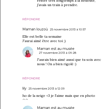
rester très longtemps à la Redoute,
j'avais un train à prendre.
RÉPONDRE
Maman louzoù
25 novembre 2013 à 10:57
Elle est belle ta semaine
J'aurai aimé être avec toi ;)
Maman est au musée
27 novembre 2013 à 09:28
J'aurais bien aimé aussi que tu sois avec
nous ! On a bien rigolé :)
RÉPONDRE
lily
25 novembre 2013 à 12:09
ho de la neige <3 je l'aime mais que en photo
^^
Maman est au musée