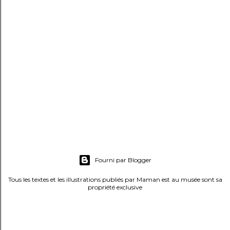
s
t
r
e
r
u
n
c
o
m
m
e
Fourni par Blogger
n
t
Tous les textes et les illustrations publiés par Maman est au musée sont sa
propriété exclusive
a
i
r