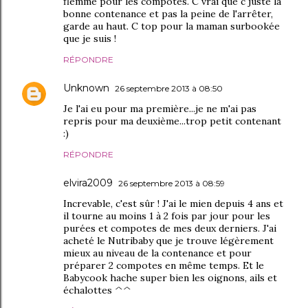
flemme pour les compotes. C vrai que c juste la
bonne contenance et pas la peine de l'arrêter,
garde au haut. C top pour la maman surbookée
que je suis !
RÉPONDRE
Unknown
26 septembre 2013 à 08:50
Je l'ai eu pour ma première...je ne m'ai pas
repris pour ma deuxième...trop petit contenant
:)
RÉPONDRE
elvira2009
26 septembre 2013 à 08:59
Increvable, c'est sûr ! J'ai le mien depuis 4 ans et
il tourne au moins 1 à 2 fois par jour pour les
purées et compotes de mes deux derniers. J'ai
acheté le Nutribaby que je trouve légèrement
mieux au niveau de la contenance et pour
préparer 2 compotes en même temps. Et le
Babycook hache super bien les oignons, ails et
échalottes ^^