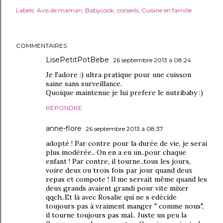
Labels:
Avis de maman
Babycook
conseils
Cuisine en famille
COMMENTAIRES
LisePetitPotBebe
26 septembre 2013 à 08:24
Je l'adore :) ultra pratique pour une cuisson
saine sans surveillance.
Quoique maintenue je lui prefere le nutribaby :)
RÉPONDRE
anne-flore
26 septembre 2013 à 08:37
adopté ! Par contre pour la durée de vie, je serai
plus modérée.. On en a eu un..pour chaque
enfant ! Par contre, il tourne..tous les jours,
voire deux ou trois fois par jour quand deux
repas et compote ! Il me servait même quand les
deux grands avaient grandi pour vite mixer
qqch..Et là avec Rosalie qui ne s edécide
toujours pas à vraiment manger " comme nous",
il tourne toujours pas mal.. Juste un peu la