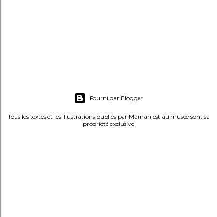
r
u
n
c
o
m
m
e
Fourni par Blogger
n
t
Tous les textes et les illustrations publiés par Maman est au musée sont sa
propriété exclusive
a
i
r
e