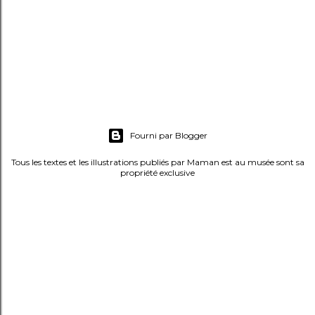
u
n
c
o
m
m
e
Fourni par Blogger
n
t
Tous les textes et les illustrations publiés par Maman est au musée sont sa
propriété exclusive
a
i
r
e