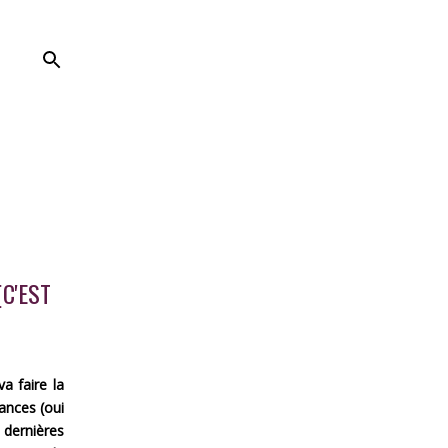
[C'EST
a faire la
ances (oui
dernières