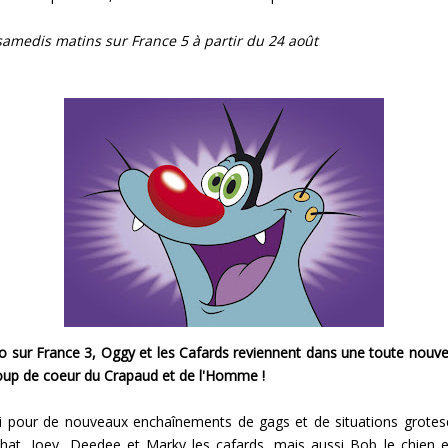
samedis matins sur France 5 à partir du 24 août
 sur France 3, Oggy et les Cafards reviennent dans une toute nouvel
coup de coeur du Crapaud et de l'Homme !
ti pour de nouveaux enchaînements de gags et de situations grote
hat, Joey, Deedee et Marky les cafards, mais aussi Bob le chien et