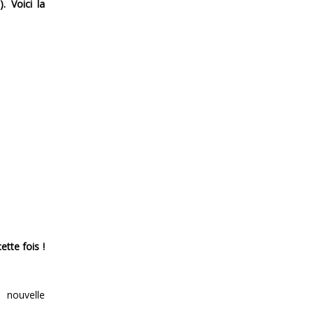
)
. Voici la
tte fois !
 nouvelle