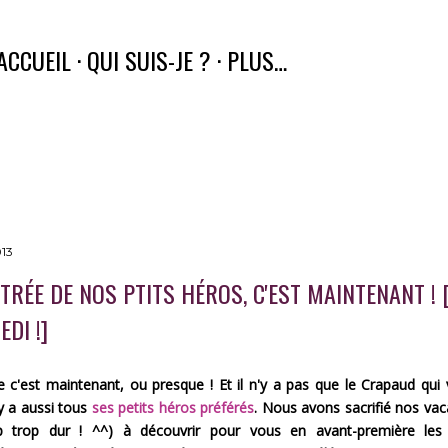
Accéder au contenu principal
ACCUEIL
QUI SUIS-JE ?
PLUS…
013
TRÉE DE NOS PTITS HÉROS, C'EST MAINTENANT ! 
DI !]
e c'est maintenant, ou presque ! Et il n'y a pas que le Crapaud qui v
 y a aussi tous
ses petits héros préférés
. Nous avons sacrifié nos vac
op trop dur ! ^^) à découvrir pour vous en avant-première les 