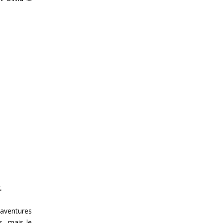
.
 aventures
s, mais le