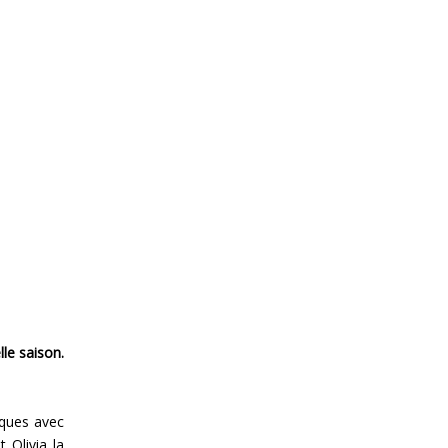
le saison.
sques avec
 Olivia la