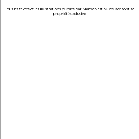
t
Tous les textes et les illustrations publiés par Maman est au musée sont sa
propriété exclusive
a
i
r
e