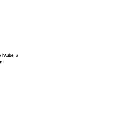
de
l'Aube
, à
on
!