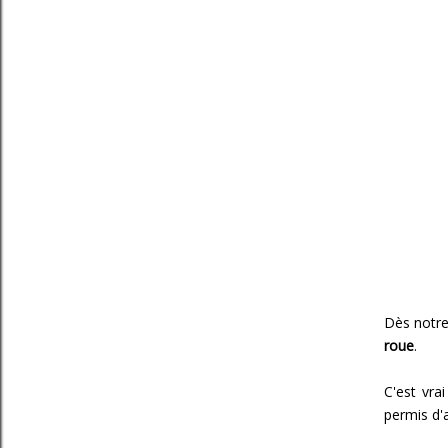
Dès notre 
roue
.
C'est vra
permis d'a