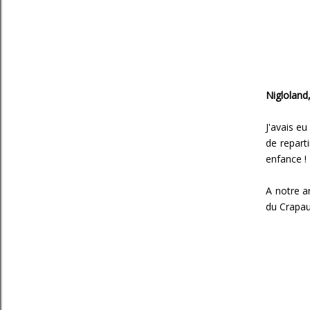
Nigloland,
J'avais eu
de repart
enfance !
A notre a
du Crapau