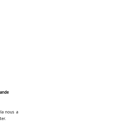
rande
ela nous a
ter.