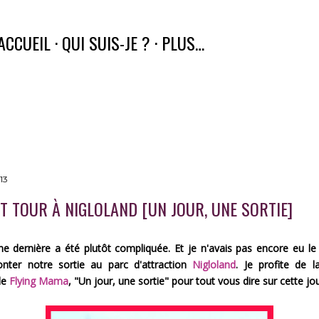
Accéder au contenu principal
ACCUEIL
QUI SUIS-JE ?
PLUS…
13
IT TOUR À NIGLOLAND [UN JOUR, UNE SORTIE]
e dernière a été plutôt compliquée. Et je n'avais pas encore eu l
onter notre sortie au parc d'attraction
Nigloland
. Je profite de l
de
Flying Mama
, "Un jour, une sortie" pour tout vous dire sur cette jo