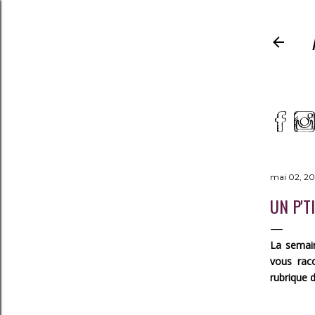
mai 02, 20
UN P'T
La semain
vous rac
rubrique 