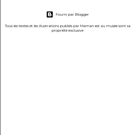
m
e
Fourni par Blogger
n
t
Tous les textes et les illustrations publiés par Maman est au musée sont sa
propriété exclusive
a
i
r
e