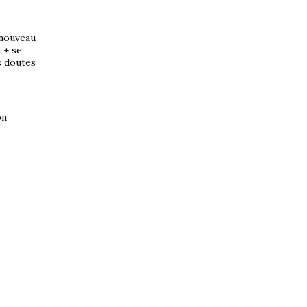
e nouveau
e + se
es doutes
on