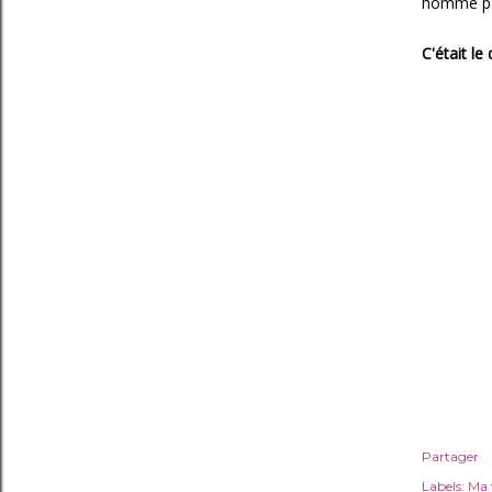
homme par 
C'était le
Partager
Labels:
Ma 