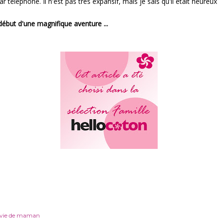
téléphone. Il n'est pas très expansif, mais je sais qu'il était heureux 
 début d'une magnifique aventure ...
vie de maman