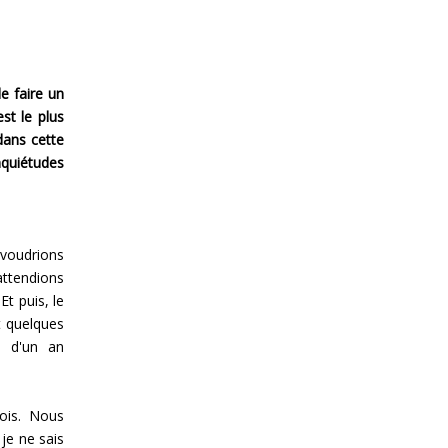
e faire un
est le plus
ans cette
nquiétudes
 voudrions
attendions
t puis, le
 quelques
D d'un an
ois. Nous
 je ne sais