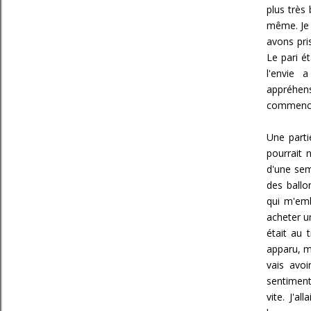
plus très 
même. Je lu
avons pri
Le pari ét
l'envie 
appréhens
commencé.
Une parti
pourrait 
d'une sema
des ballo
qui m'emb
acheter u
était au t
apparu, mo
vais avoi
sentiment
vite. J'a