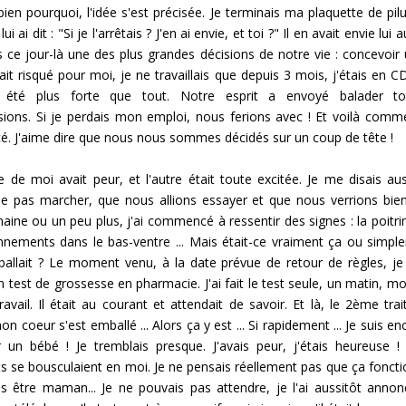
bien pourquoi, l'idée s'est précisée. Je terminais ma plaquette de pilu
i ai dit : "Si je l'arrêtais ? J'en ai envie, et toi ?" Il en avait envie lui
s ce jour-là une des plus grandes décisions de notre vie : concevoir 
ait risqué pour moi, je ne travaillais que depuis 3 mois, j'étais en C
a été plus forte que tout. Notre esprit a envoyé balader t
ions. Si je perdais mon emploi, nous ferions avec ! Et voilà comm
 J'aime dire que nous nous sommes décidés sur un coup de tête !
e de moi avait peur, et l'autre était toute excitée. Je me disais au
ne pas marcher, que nous allions essayer et que nous verrions bie
ine ou un peu plus, j'ai commencé à ressentir des signes : la poitrine
nnements dans le bas-ventre ... Mais était-ce vraiment ça ou simp
allait ? Le moment venu, à la date prévue de retour de règles, je 
n test de grossesse en pharmacie. J'ai fait le test seule, un matin,
ravail. Il était au courant et attendait de savoir. Et là, le 2ème tra
n coeur s'est emballé ... Alors ça y est ... Si rapidement ... Je suis ence
r un bébé ! Je tremblais presque. J'avais peur, j'étais heureuse 
s se bousculaient en moi. Je ne pensais réellement pas que ça fonctio
llais être maman... Je ne pouvais pas attendre, je l'ai aussitôt ann