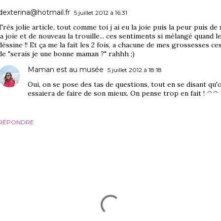
dexterina@hotmail.fr
5 juillet 2012 à 16:31
Très jolie article, tout comme toi j ai eu la joie puis la peur puis d
la joie et de nouveau la trouille... ces sentiments si mélangé quand l
déssine !! Et ça me la fait les 2 fois, a chacune de mes grossesses c
de "serais je une bonne maman ?" rahhh ;)
Maman est au musée
5 juillet 2012 à 18:18
Oui, on se pose des tas de questions, tout en se disant qu'
essaiera de faire de son mieux. On pense trop en fait ! ^^
RÉPONDRE