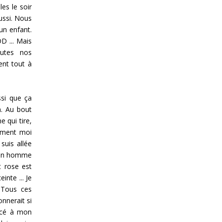
les le soir
 aussi. Nous
un enfant.
DD ... Mais
outes nos
ent tout à
ssi que ça
n. Au bout
 qui tire,
lement moi
suis allée
 mon homme
it rose est
inte ... Je
! Tous ces
nnerait si
oncé à mon