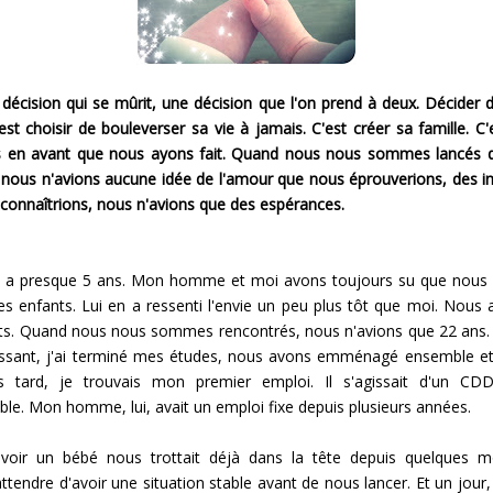
 décision qui se mûrit, une décision que l'on prend à deux. Décider d
est choisir de bouleverser sa vie à jamais. C'est créer sa famille. C'
s en avant que nous ayons fait. Quand nous nous sommes lancés d
 nous n'avions aucune idée de l'amour que nous éprouverions, des i
connaîtrions, nous n'avions que des espérances.
l y a presque 5 ans. Mon homme et moi avons toujours su que nous
es enfants. Lui en a ressenti l'envie un peu plus tôt que moi. Nous 
êts. Quand nous nous sommes rencontrés, nous n'avions que 22 ans. E
ssant, j'ai terminé mes études, nous avons emménagé ensemble et
s tard, je trouvais mon premier emploi. Il s'agissait d'un CD
ble. Mon homme, lui, avait un emploi fixe depuis plusieurs années.
avoir un bébé nous trottait déjà dans la tête depuis quelques m
ttendre d'avoir une situation stable avant de nous lancer. Et un jour,