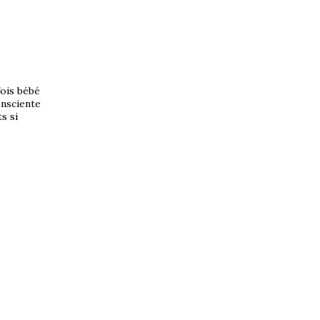
fois bébé
consciente
s si