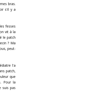
 mes bras.
r s'il y a
les fesses
n vit à la
é le patch
decin ? Ma
vous, peut-
diatre l'a
ans patch,
ouleur que
s. Pour la
e suis pas