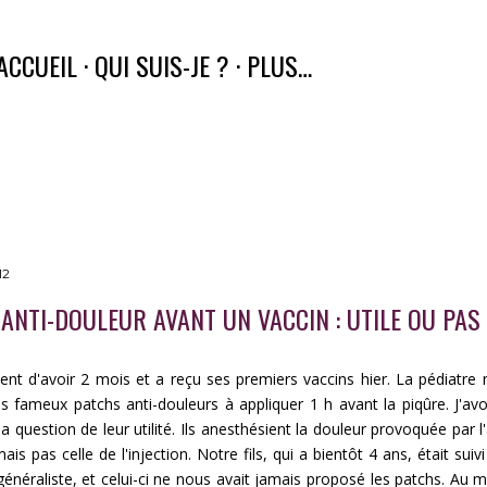
Accéder au contenu principal
ACCUEIL
QUI SUIS-JE ?
PLUS…
12
ANTI-DOULEUR AVANT UN VACCIN : UTILE OU PAS
vient d'avoir 2 mois et a reçu ses premiers vaccins hier. La pédiatre 
les fameux patchs anti-douleurs à appliquer 1 h avant la piqûre. J'av
 question de leur utilité. Ils anesthésient la douleur provoquée par l'
ais pas celle de l'injection. Notre fils, qui a bientôt 4 ans, était suiv
énéraliste, et celui-ci ne nous avait jamais proposé les patchs. Au