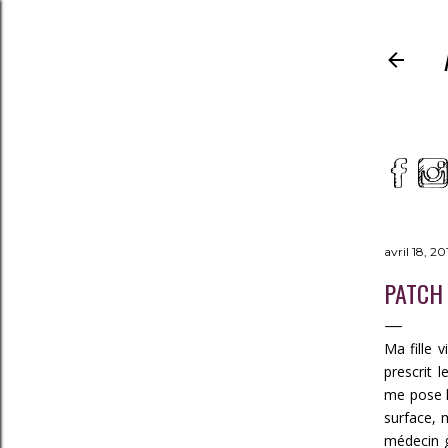
avril 18, 20
PATCH 
Ma fille 
prescrit 
me pose la
surface, m
médecin g