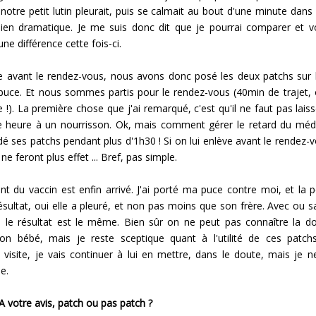
 notre petit lutin pleurait, puis se calmait au bout d'une minute dans
ien dramatique. Je me suis donc dit que je pourrai comparer et voi
ne différence cette fois-ci.
 avant le rendez-vous, nous avons donc posé les deux patchs sur 
puce. Et nous sommes partis pour le rendez-vous (40min de trajet, o
!). La première chose que j'ai remarqué, c'est qu'il ne faut pas laiss
e heure à un nourrisson. Ok, mais comment gérer le retard du mé
rdé ses patchs pendant plus d'1h30 ! Si on lui enlève avant le rendez-
s ne feront plus effet ... Bref, pas simple.
 du vaccin est enfin arrivé. J'ai porté ma puce contre moi, et la pé
ésultat, oui elle a pleuré, et non pas moins que son frère. Avec ou s
 le résultat est le même. Bien sûr on ne peut pas connaître la d
on bébé, mais je reste sceptique quant à l'utilité de ces patch
 visite, je vais continuer à lui en mettre, dans le doute, mais je n
e.
A votre avis, patch ou pas patch ?