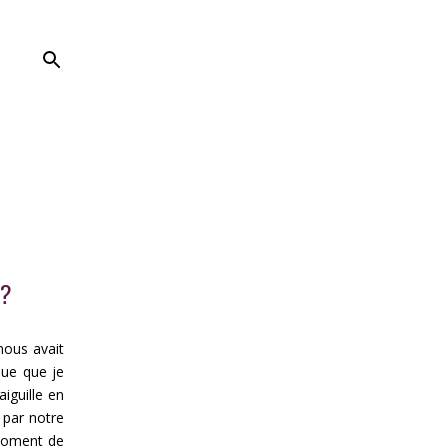
 ?
nous avait
oue que je
aiguille en
i par notre
 moment de