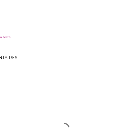
a testé
TAIRES