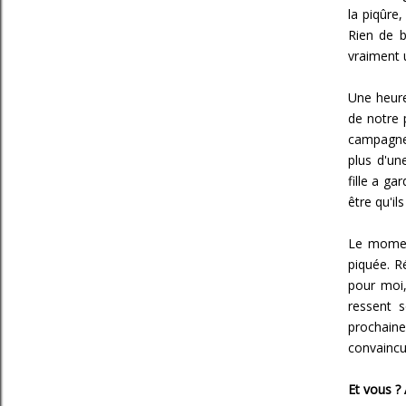
la piqûre,
Rien de b
vraiment u
Une heure
de notre 
campagne 
plus d'un
fille a ga
être qu'il
Le moment
piquée. R
pour moi,
ressent s
prochaine
convaincu
Et vous ? 